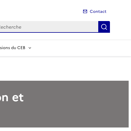
Contact
cherche
Recherch
ions du CEB
n et