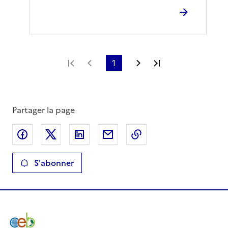
Première page
Page précédente
1
Page suivante
Dernière page
Partager la page
Partager sur Facebook
Partager sur X
Partager sur LinkedIn
Partager par email
Copier le lien de la 
S'abonner