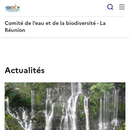
Reche
Comité de l'eau et de la biodiversité - La
Réunion
C
Actualités
o
m
i
t
é