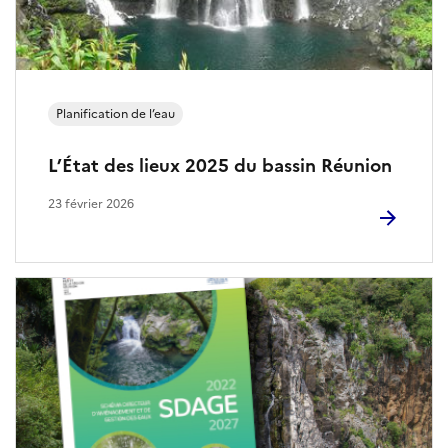
d
e
l
Planification de l’eau
’
L’État des lieux 2025 du bassin Réunion
e
23 février 2026
a
u
e
t
d
e