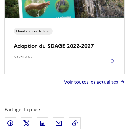
l
a
b
Planification de l’eau
i
Adoption du SDAGE 2022-2027
o
5 avril 2022
d
i
Voir toutes les actualités
v
e
r
Partager la page
s
Partager sur Facebook
Partager sur X
Partager sur LinkedIn
Partager par email
Copier le lien de la p