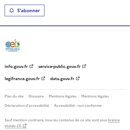
i
S'abonner
t
é
-
L
a
info.gouv.fr
service-public.gouv.fr
R
legifrance.gouv.fr
data.gouv.fr
é
u
Plan du site
Glossaire
Mentions légales
Mentions légales
n
Déclaration d’accessibilité
Accessibilité : non conforme
i
Sauf mention contraire, tous les contenus de ce site sont sous
licence
etalab-2.0