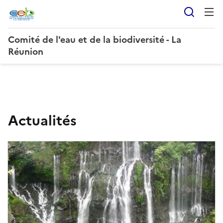
Reche
Comité de l'eau et de la biodiversité - La
Réunion
C
Actualités
o
m
i
t
é