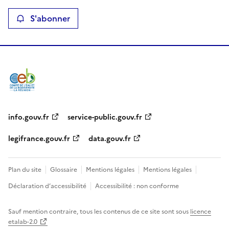
i
S'abonner
t
é
-
L
a
info.gouv.fr
service-public.gouv.fr
R
legifrance.gouv.fr
data.gouv.fr
é
u
Plan du site
Glossaire
Mentions légales
Mentions légales
n
Déclaration d’accessibilité
Accessibilité : non conforme
i
Sauf mention contraire, tous les contenus de ce site sont sous
licence
etalab-2.0