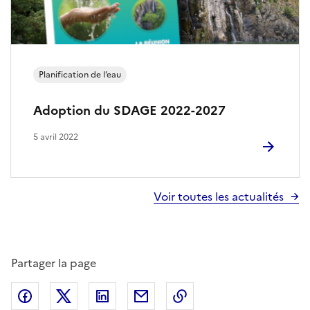
l
a
b
Planification de l’eau
i
Adoption du SDAGE 2022-2027
o
5 avril 2022
d
i
Voir toutes les actualités
v
e
r
Partager la page
s
Partager sur Facebook
Partager sur X
Partager sur LinkedIn
Partager par email
Copier le lien de la p