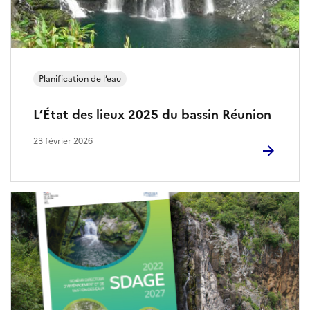
d
e
l
Planification de l’eau
’
L’État des lieux 2025 du bassin Réunion
e
23 février 2026
a
u
e
t
d
e