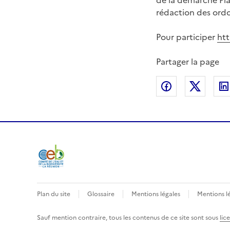
de la démarche Plan
rédaction des ordon
Pour participer
htt
Partager la page
Partager sur
Partag
Plan du site
Glossaire
Mentions légales
Mentions l
Sauf mention contraire, tous les contenus de ce site sont sous
lic