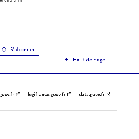
rvira à la
S'abonner
ier
Haut de page
gouv.fr
legifrance.gouv.fr
data.gouv.fr