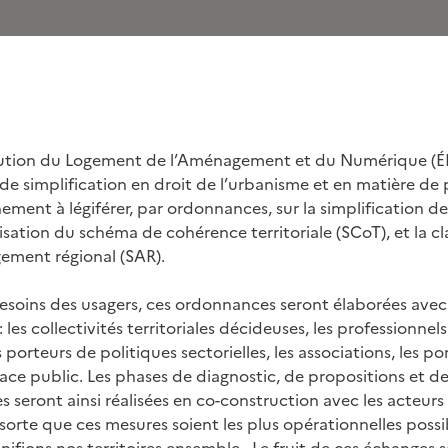
olution du Logement de l’Aménagement et du Numérique (É
e simplification en droit de l’urbanisme et en matière de pl
ement à légiférer, par ordonnances, sur la simplification de
ation du schéma de cohérence territoriale (SCoT), et la cla
ment régional (SAR).
esoins des usagers, ces ordonnances seront élaborées avec
 les collectivités territoriales décideuses, les professionnel
porteurs de politiques sectorielles, les associations, les po
space public. Les phases de diagnostic, de propositions et d
seront ainsi réalisées en co-construction avec les acteurs d
n sorte que ces mesures soient les plus opérationnelles possib