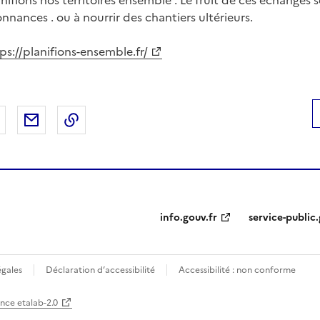
ifions nos territoires ensemble . Le fruit de ces échanges se
nances . ou à nourrir des chantiers ultérieurs.
ps://planifions-ensemble.fr/
 Facebook
er sur X
Partager sur LinkedIn
Partager par email
Copier le lien de la page dans le presse-pap
info.gouv.fr
service-public.
égales
Déclaration d’accessibilité
Accessibilité : non conforme
ence etalab-2.0