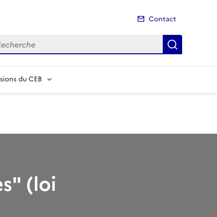
Contact
cherche
Recherch
ions du CEB
s" (loi